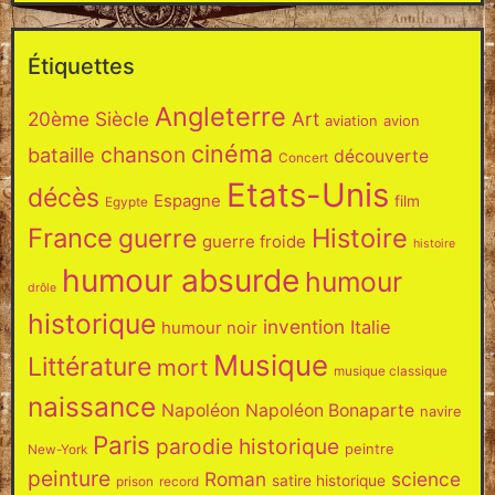
Étiquettes
Angleterre
20ème Siècle
Art
aviation
avion
cinéma
chanson
bataille
découverte
Concert
Etats-Unis
décès
Espagne
film
Egypte
France
Histoire
guerre
guerre froide
histoire
humour absurde
humour
drôle
historique
invention
Italie
humour noir
Musique
Littérature
mort
musique classique
naissance
Napoléon
Napoléon Bonaparte
navire
Paris
parodie historique
peintre
New-York
peinture
Roman
science
satire historique
prison
record