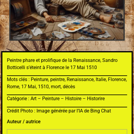
Peintre phare et prolifique de la Renaissance, Sandro
Botticelli s’éteint à Florence le 17 Mai 1510
Mots clés : Peinture, peintre, Renaissance, Italie, Florence,
Rome, 17 Mai, 1510, mort, décès
Catégorie : Art – Peinture – Histoire – Historire
Crédit Photo : Image générée par l’IA de Bing Chat
Auteur / autrice