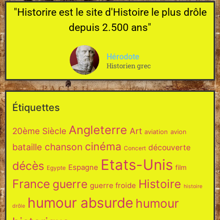
"Historire est le site d'Histoire le plus drôle
depuis 2.500 ans"
Hérodote
Historien grec
Étiquettes
Angleterre
20ème Siècle
Art
aviation
avion
cinéma
chanson
bataille
découverte
Concert
Etats-Unis
décès
Espagne
film
Egypte
France
Histoire
guerre
guerre froide
histoire
humour absurde
humour
drôle