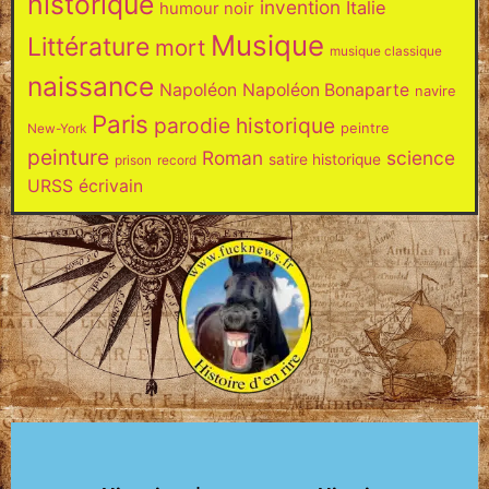
historique
invention
Italie
humour noir
Musique
Littérature
mort
musique classique
naissance
Napoléon
Napoléon Bonaparte
navire
Paris
parodie historique
peintre
New-York
peinture
Roman
science
satire historique
prison
record
URSS
écrivain