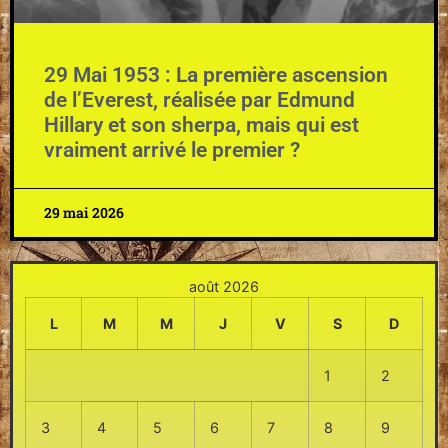
29 Mai 1953 : La première ascension
de l’Everest, réalisée par Edmund
Hillary et son sherpa, mais qui est
vraiment arrivé le premier ?
29 mai 2026
août 2026
L
M
M
J
V
S
D
1
2
3
4
5
6
7
8
9