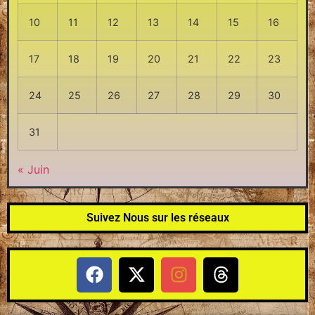
10
11
12
13
14
15
16
17
18
19
20
21
22
23
24
25
26
27
28
29
30
31
« Juin
Suivez Nous sur les réseaux