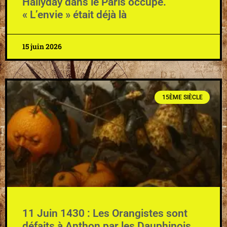
Hallyday dans le Paris occupé.
« L’envie » était déjà là
15 juin 2026
15ÈME SIÈCLE
11 Juin 1430 : Les Orangistes sont
défaits à Anthon par les Dauphinois,