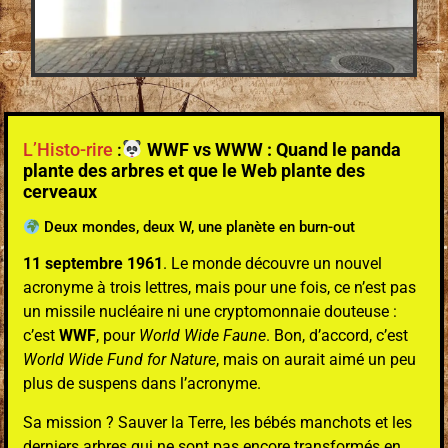
L’Histo-rire
:
WWF vs WWW : Quand le panda
plante des arbres et que le Web plante des
cerveaux
Deux mondes, deux W, une planète en burn-out
11 septembre 1961
. Le monde découvre un nouvel
acronyme à trois lettres, mais pour une fois, ce n’est pas
un missile nucléaire ni une cryptomonnaie douteuse :
c’est
WWF
, pour
World Wide Faune
. Bon, d’accord, c’est
World Wide Fund for Nature
, mais on aurait aimé un peu
plus de suspens dans l’acronyme.
Sa mission ? Sauver la Terre, les bébés manchots et les
derniers arbres qui ne sont pas encore transformés en