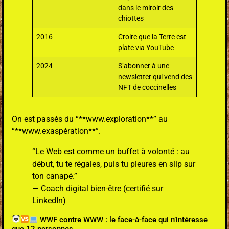
dans le miroir des
chiottes
2016
Croire que la Terre est
plate via YouTube
2024
S’abonner à une
newsletter qui vend des
NFT de coccinelles
On est passés du “**
www.exploration**”
au
“**
www.exaspération**”
.
“Le Web est comme un buffet à volonté : au
début, tu te régales, puis tu pleures en slip sur
ton canapé.”
— Coach digital bien-être (certifié sur
LinkedIn)
WWF contre WWW : le face-à-face qui n’intéresse
que 12 personnes