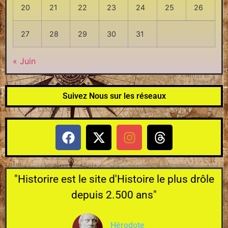
20
21
22
23
24
25
26
27
28
29
30
31
« Juin
Suivez Nous sur les réseaux
"Historire est le site d'Histoire le plus drôle
depuis 2.500 ans"
Hérodote