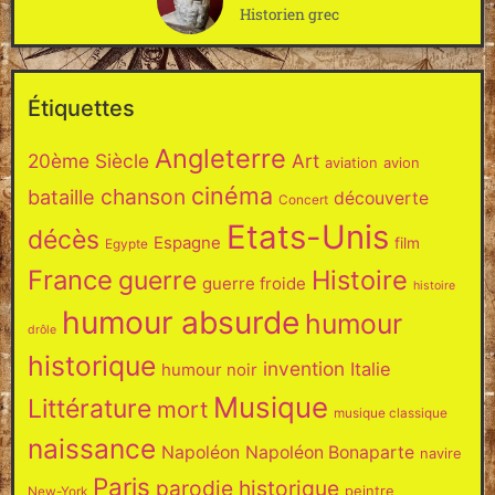
Historien grec
Étiquettes
Angleterre
20ème Siècle
Art
aviation
avion
cinéma
chanson
bataille
découverte
Concert
Etats-Unis
décès
Espagne
film
Egypte
France
Histoire
guerre
guerre froide
histoire
humour absurde
humour
drôle
historique
invention
Italie
humour noir
Musique
Littérature
mort
musique classique
naissance
Napoléon
Napoléon Bonaparte
navire
Paris
parodie historique
peintre
New-York