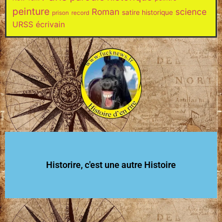
peinture
Roman
science
satire historique
prison
record
URSS
écrivain
Historire, c'est une autre Histoire