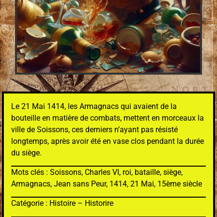
Le 21 Mai 1414, les Armagnacs qui avaient de la
bouteille en matière de combats, mettent en morceaux la
ville de Soissons, ces derniers n’ayant pas résisté
longtemps, après avoir été en vase clos pendant la durée
du siège.
Mots clés : Soissons, Charles VI, roi, bataille, siège,
Armagnacs, Jean sans Peur, 1414, 21 Mai, 15ème siècle
Catégorie : Histoire – Historire