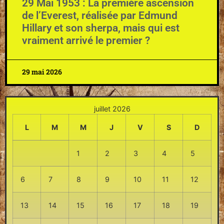
29 Mai 1953 : La première ascension
de l’Everest, réalisée par Edmund
Hillary et son sherpa, mais qui est
vraiment arrivé le premier ?
29 mai 2026
juillet 2026
L
M
M
J
V
S
D
1
2
3
4
5
6
7
8
9
10
11
12
13
14
15
16
17
18
19