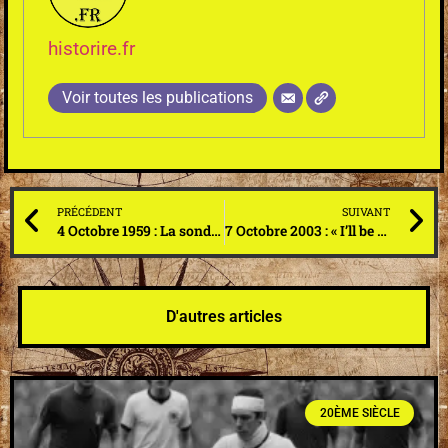
historire.fr
Voir toutes les publications
PRÉCÉDENT
SUIVANT
4 Octobre 1959 : La sonde soviétique Lunik III est lancée depuis Baïkonour pour photographier pour la première fois la face cachée de la Lune
7 Octobre 2003 : « I’ll be back ». Schwarzy avait promis qu’il reviendrait, mais il surprend tout son monde en revenant au poste de gouverneur de Californie
D'autres articles
20ÈME SIÈCLE