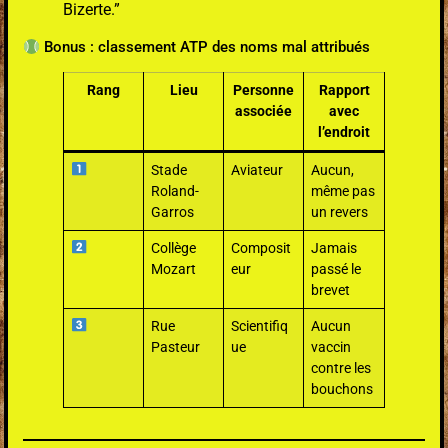
Bizerte.”
Bonus : classement ATP des noms mal attribués
Rang
Lieu
Personne
Rapport
associée
avec
l’endroit
Stade
Aviateur
Aucun,
Roland-
même pas
Garros
un revers
Collège
Composit
Jamais
Mozart
eur
passé le
brevet
Rue
Scientifiq
Aucun
Pasteur
ue
vaccin
contre les
bouchons