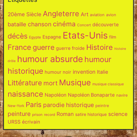
Angleterre
20ème Siècle
Art
aviation
avion
cinéma
chanson
bataille
découverte
Concert
Etats-Unis
décès
Espagne
film
Egypte
France
Histoire
guerre
guerre froide
histoire
humour absurde
humour
drôle
historique
invention
Italie
humour noir
Musique
Littérature
mort
musique classique
naissance
Napoléon
Napoléon Bonaparte
navire
Paris
parodie historique
peintre
New-York
peinture
Roman
science
satire historique
prison
record
URSS
écrivain