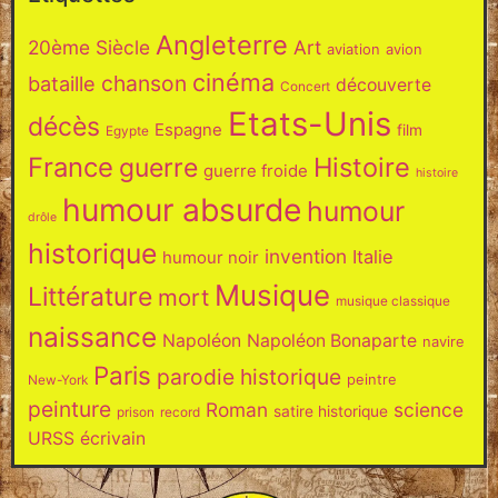
Angleterre
20ème Siècle
Art
aviation
avion
cinéma
chanson
bataille
découverte
Concert
Etats-Unis
décès
Espagne
film
Egypte
France
Histoire
guerre
guerre froide
histoire
humour absurde
humour
drôle
historique
invention
Italie
humour noir
Musique
Littérature
mort
musique classique
naissance
Napoléon
Napoléon Bonaparte
navire
Paris
parodie historique
peintre
New-York
peinture
Roman
science
satire historique
prison
record
URSS
écrivain