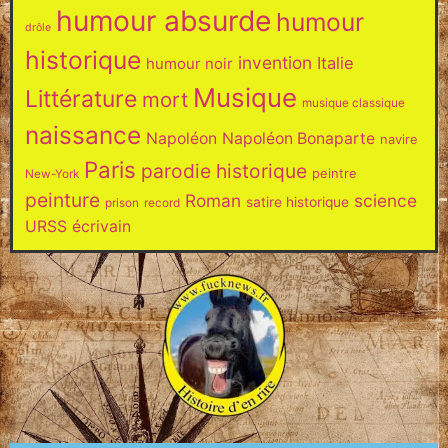
humour absurde
humour
drôle
historique
invention
Italie
humour noir
Musique
Littérature
mort
musique classique
naissance
Napoléon
Napoléon Bonaparte
navire
Paris
parodie historique
peintre
New-York
peinture
Roman
science
satire historique
prison
record
URSS
écrivain