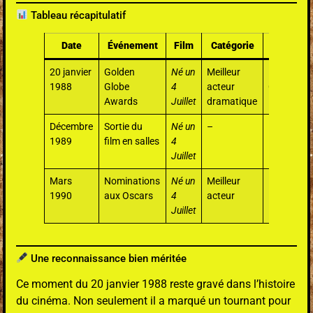
Tableau récapitulatif
Date
Événement
Film
Catégorie
Résultat
20 janvier
Golden
Né un
Meilleur
1988
Globe
4
acteur
Gagnant
Awards
Juillet
dramatique
Décembre
Sortie du
Né un
–
–
1989
film en salles
4
Juillet
Mars
Nominations
Né un
Meilleur
Nommé
1990
aux Oscars
4
acteur
Juillet
Une reconnaissance bien méritée
Ce moment du 20 janvier 1988 reste gravé dans l’histoire
du cinéma. Non seulement il a marqué un tournant pour