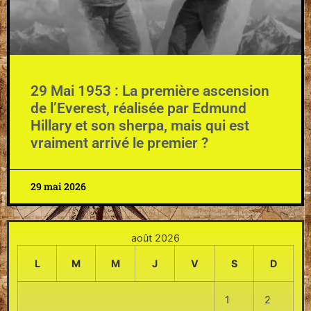
29 Mai 1953 : La première ascension
de l’Everest, réalisée par Edmund
Hillary et son sherpa, mais qui est
vraiment arrivé le premier ?
29 mai 2026
août 2026
L
M
M
J
V
S
D
1
2