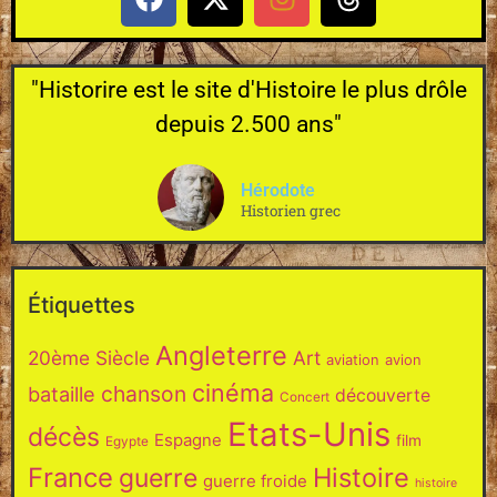
"Historire est le site d'Histoire le plus drôle
depuis 2.500 ans"
Hérodote
Historien grec
Étiquettes
Angleterre
20ème Siècle
Art
aviation
avion
cinéma
chanson
bataille
découverte
Concert
Etats-Unis
décès
Espagne
film
Egypte
France
Histoire
guerre
guerre froide
histoire