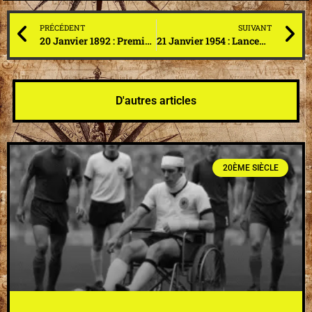
PRÉCÉDENT
SUIVANT
20 Janvier 1892 : Premier match de basket-ball, d’après une idée du professeur James Naismith. Victoire des Memphis Grizzlies
21 Janvier 1954 : Lancement du premier sous-marin nucléaire, l’USS Nautilus, baptisé ainsi en hommage à Jules Verne
D'autres articles
20ÈME SIÈCLE