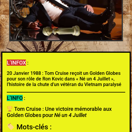
L’INFOX
:
20 Janvier 1988 : Tom Cruise reçoit un Golden Globes
pour son rôle de Ron Kovic dans « Né un 4 Juillet »,
l’histoire de la chute d’un vétéran du Vietnam paralysé
L’INFO
:
Tom Cruise : Une victoire mémorable aux
Golden Globes pour
Né un 4 Juillet
Mots-clés :